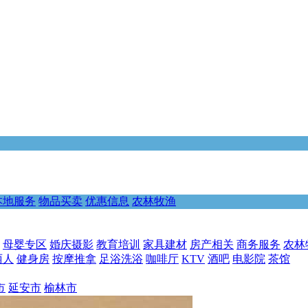
本地服务
物品买卖
优惠信息
农林牧渔
母婴专区
婚庆摄影
教育培训
家具建材
房产相关
商务服务
农林
丽人
健身房
按摩推拿
足浴洗浴
咖啡厅
KTV
酒吧
电影院
茶馆
市
延安市
榆林市