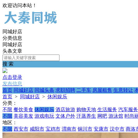
欢迎访问本站！
同城好店
分类信息
同城好店
头条文章
搜 索
点击登录
发布信息
首页
同城好店
同城头条
求职招聘
二手车
房屋租售
生意转让
首页
>
同城好店
>
休闲娱乐
分类：
不限
餐饮美食
休闲娱乐
酒店旅游
购物天地
生活服务
汽车服务
不限
美容美发
游戏电玩
文体户外
汗蒸养生
网吧
游泳馆
时尚
地区：
不限
西安市
咸阳市
宝鸡市
渭南市
铜川市
安康市
汉中市
商洛