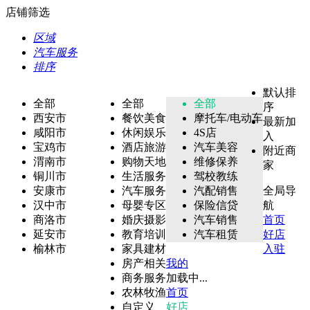
店铺筛选
区域
汽车服务
排序
默认排
全部
全部
全部
序
西安市
餐饮美食
摩托车/电动车
最新加
咸阳市
休闲娱乐
4S店
入
宝鸡市
酒店旅游
汽车美容
附近商
渭南市
购物天地
维修保养
家
铜川市
生活服务
驾校教练
安康市
汽车服务
汽配销售
全局导
汉中市
母婴专区
保险信贷
航
商洛市
婚庆摄影
汽车销售
首页
延安市
教育培训
汽车租赁
好店
榆林市
家具建材
入驻
房产相关
我的
商务服务
加载中...
农林牧渔
首页
自定义
好店