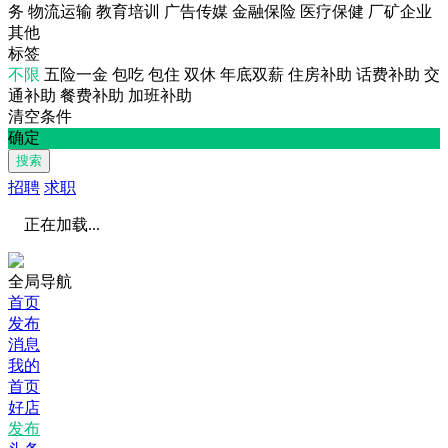
务
物流运输
教育培训
广告传媒
金融保险
医疗保健
厂矿企业
其他
标签
不限
五险一金
包吃
包住
双休
年底双薪
住房补助
话费补助
交
通补助
餐费补助
加班补助
清空条件
确定
搜索
招聘
求职
正在加载...
全局导航
首页
发布
消息
我的
首页
好店
发布