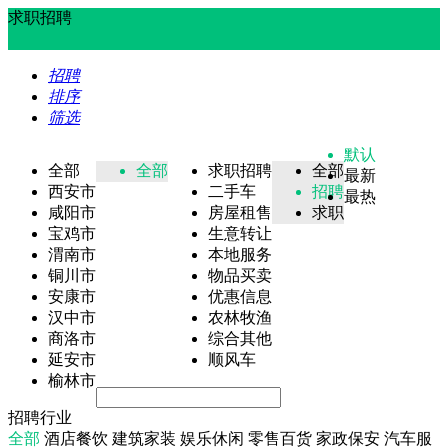
求职招聘
招聘
排序
筛选
默认
全部
全部
求职招聘
全部
最新
西安市
二手车
招聘
最热
咸阳市
房屋租售
求职
宝鸡市
生意转让
渭南市
本地服务
铜川市
物品买卖
安康市
优惠信息
汉中市
农林牧渔
商洛市
综合其他
延安市
顺风车
榆林市
招聘行业
全部
酒店餐饮
建筑家装
娱乐休闲
零售百货
家政保安
汽车服